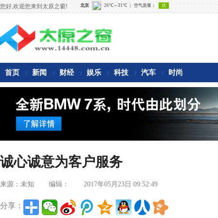
您好,欢迎您来到太原之窗!
首页
新闻
财经
娱乐
科技
汽车
时尚
/
/
/
/
/
/
诚心诚意为客户服务
来源：未知
编辑：
2017年05月23日 09:52:49
分享：