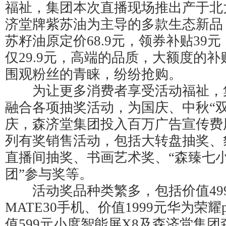
福祉，集团本次直播现场推出产于北
济堂牌紫苏油为主导的多款生态新品，2
苏籽油原定价68.9元，领券补贴39
仅29.9元，高端的品质，大额度的
围观粉丝的青睐，纷纷抢购。
为让更多消费者享受活动福祉，
融合各项抽奖活动，为国庆、中秋“双
庆，森济堂集团投入百万广告宣传费
列有奖销售活动，包括大转盘抽奖、
直播间抽奖、书画艺术奖、“森臻七小福
团”参与奖等。
活动奖品种类繁多，包括价值499
MATE30手机、价值1999元华为荣耀p
值599元小度智能屏X8及森济堂集