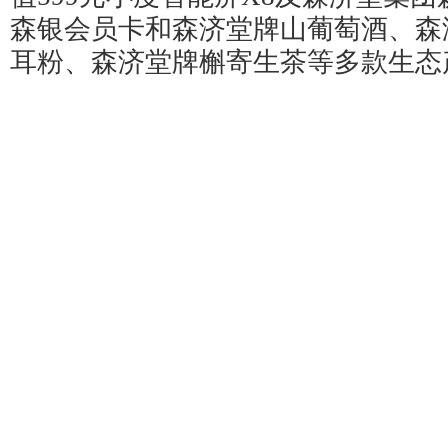
森银会员卡和森济堂牌山葡萄酒、森
耳粉、森济堂牌槲寄生茶等多款生态