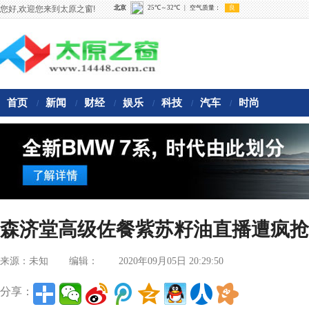
您好,欢迎您来到太原之窗!
首页
新闻
财经
娱乐
科技
汽车
时尚
/
/
/
/
/
/
森济堂高级佐餐紫苏籽油直播遭疯抢
来源：未知
编辑：
2020年09月05日 20:29:50
分享：