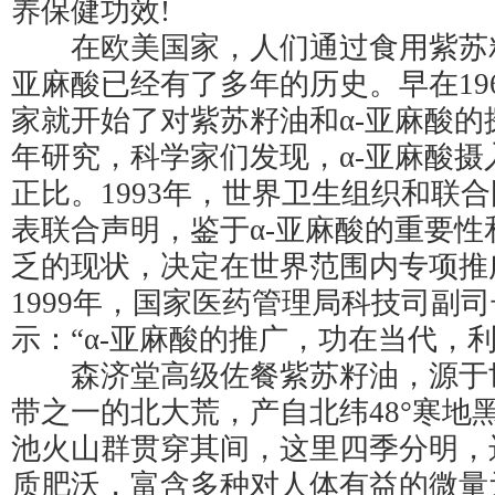
养保健功效!
在欧美国家，人们通过食用紫苏籽
亚麻酸已经有了多年的历史。早在19
家就开始了对紫苏籽油和α-亚麻酸的
年研究，科学家们发现，α-亚麻酸摄
正比。1993年，世界卫生组织和联
表联合声明，鉴于α-亚麻酸的重要性
乏的现状，决定在世界范围内专项推广
1999年，国家医药管理局科技司副
示：“α-亚麻酸的推广，功在当代，
森济堂高级佐餐紫苏籽油，源于
带之一的北大荒，产自北纬48°寒地
池火山群贯穿其间，这里四季分明，
质肥沃，富含多种对人体有益的微量