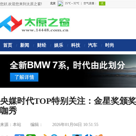
您好,欢迎您来到太原之窗!
首页
新闻
财经
娱乐
科技
汽车
时尚
/
/
/
/
/
/
央媒时代TOP特别关注：金星奖颁奖
咖秀
来源：本站
编辑：
2026年01月04日 10:51:55