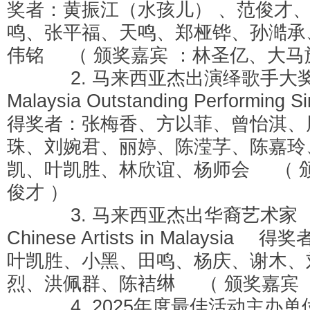
奖者：黄振江（水孩儿） 、范俊才
鸣、张平福、天鸣、郑桠铧、孙澔承
伟铭 （ 颁奖嘉宾 ：林圣亿、大马
2. 马来西亚杰出演绎歌
Malaysia Outstanding Performing 
得奖者：张梅香、方以菲、曾怡淇、
珠、刘婉君、丽婷、陈滢芓、陈嘉玲
凯、叶凯胜、林欣谊、杨师会 （ 颁
俊才 ）
3. 马来西亚杰出华裔艺术家 Out
Chinese Artists in Malaysia
叶凯胜、小黑、田鸣、杨庆、谢木、
烈、洪佩群、陈袺𬘭 （ 颁奖嘉宾 
4. 2025年度最佳活动主办单位