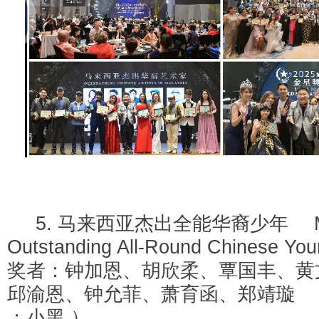
5. 马来西亚杰出全能华裔少年 Mal
Outstanding All-Round Chine
奖者：钟加恩、胡欣柔、覃国丰、黄
邱渝恩、钟允菲、萧育函、郑靖璇 
：小黑 ）